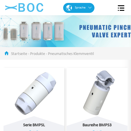
Sprache
Englisch
Französisch
Spanisch
Portugiesisch
Startseite
-
Produkte
-
Pneumatisches Klemmventil
Arabisch
Deutsch
Chinese
Serie BMPSL
Baureihe BMPS3