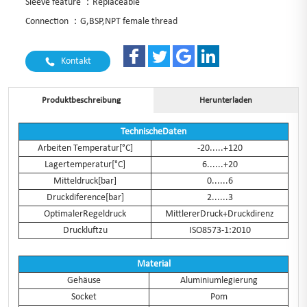
Sleeve feature ：Replaceable
Connection ：G,BSP,NPT female thread
Kontakt
Produktbeschreibung
Herunterladen
TechnischeDaten
Arbeiten Temperatur[°C]
-20.....+120
Lagertemperatur[°C]
6......+20
Mitteldruck[bar]
0......6
Druckdiference[bar]
2......3
OptimalerRegeldruck
MittlererDruck+Druckdirenz
Druckluftzu
ISO8573-1:2010
Material
Gehäuse
Aluminiumlegierung
Socket
Pom