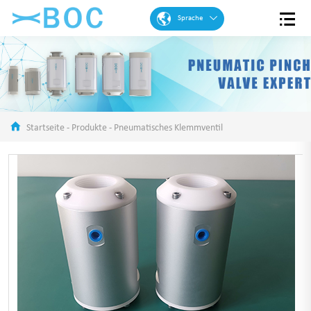
Sprache
Englisch
Französisch
Spanisch
Portugiesisch
Startseite
-
Produkte
-
Pneumatisches Klemmventil
Arabisch
Deutsch
Chinese