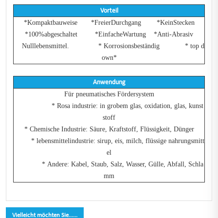
Vorteil
*Kompaktbauweise *FreierDurchgang *KeinStecken
*100%abgeschaltet *EinfacheWartung *Anti-Abrasiv
Nulllebensmittel. * Korrosionsbeständig * top d
own*
Anwendung
Für pneumatisches Fördersystem
* Rosa industrie: in grobem glas, oxidation, glas, kunst
stoff
* Chemische Industrie: Säure, Kraftstoff, Flüssigkeit, Dünger
* lebensmittelindustrie: sirup, eis, milch, flüssige nahrungsmitt
el
* Andere: Kabel, Staub, Salz, Wasser, Gülle, Abfall, Schla
mm
Vielleicht möchten Sie......