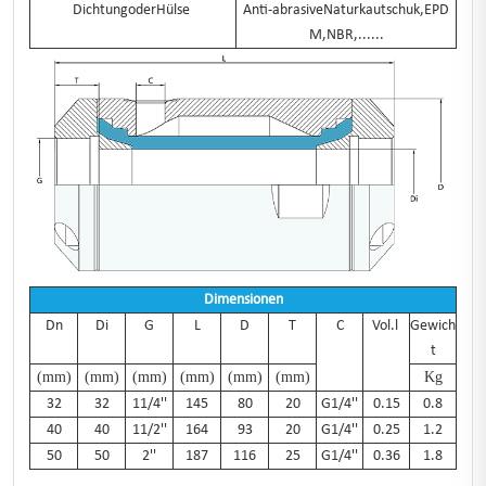
DichtungoderHülse
Anti-abrasiveNaturkautschuk,EPD
M,NBR,......
Dimensionen
Dn
Di
G
L
D
T
C
Vol.l
Gewich
t
(mm)
(mm)
(mm)
(mm)
(mm)
(mm)
Kg
32
32
11/4''
145
80
20
G1/4''
0.15
0.8
40
40
11/2''
164
93
20
G1/4''
0.25
1.2
50
50
2''
187
116
25
G1/4''
0.36
1.8