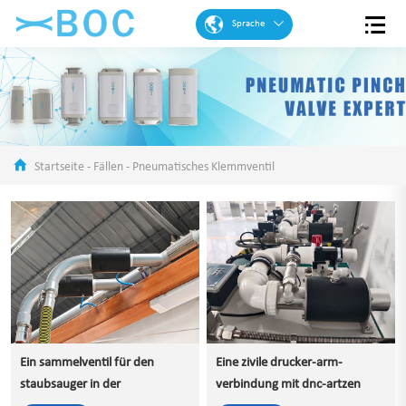
Sprache
Englisch
Französisch
Spanisch
Portugiesisch
Startseite
-
Fällen
-
Pneumatisches Klemmventil
Arabisch
Deutsch
Chinese
Ein sammelventil für den
Eine zivile drucker-arm-
staubsauger in der
verbindung mit dnc-artzen