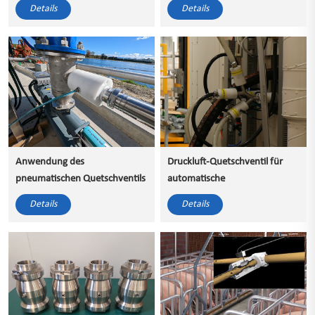
autowaschanlage
festhalten
Details
Details
Anwendung des
Druckluft-Quetschventil für
pneumatischen Quetschventils
automatische
in der Abwasserbehandlung
Pulverbeschichtungsmaschine
Details
Details
oder Abwasserbehandlung